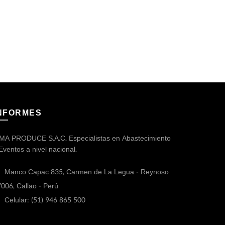
NFORMES
MA PRODUCE S.A.C. Especialistas en Abastecimiento
Eventos a nivel nacional.
Manco Capac 835, Carmen de La Legua - Reynoso
006, Callao - Perú
Celular: (51) 946 865 500