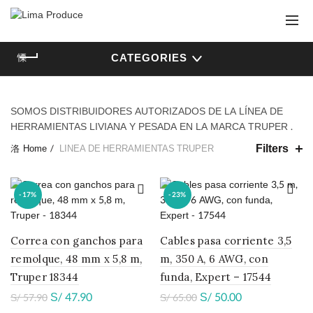
CATEGORIES
SOMOS DISTRIBUIDORES AUTORIZADOS DE LA LÍNEA DE
HERRAMIENTAS LIVIANA Y PESADA EN LA MARCA TRUPER .
Filters
Home
LINEA DE HERRAMIENTAS TRUPER
-17%
-23%
Correa con ganchos para
Cables pasa corriente 3,5
remolque, 48 mm x 5,8 m,
m, 350 A, 6 AWG, con
Truper 18344
funda, Expert – 17544
S/
47.90
S/
50.00
S/
57.90
S/
65.00