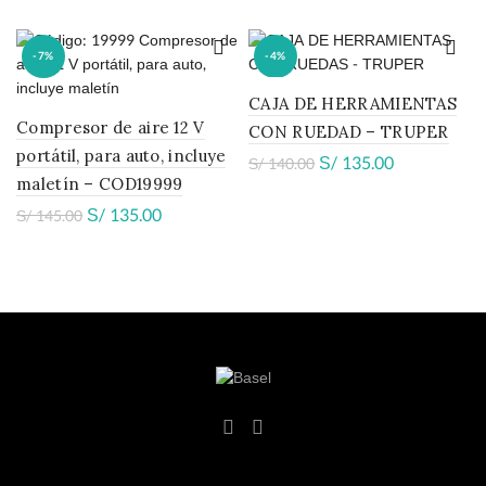
-7%
-4%
CAJA DE HERRAMIENTAS
HOT
Compresor de aire 12 V
CON RUEDAD – TRUPER
portátil, para auto, incluye
S/
135.00
S/
140.00
maletín – COD19999
S/
135.00
S/
145.00